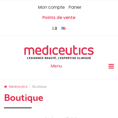
Skip
Panneau de gestion des cookies
0
Mon compte
Panier
to
content
Points de vente
Menu
Mediceutics
Boutique
Boutique