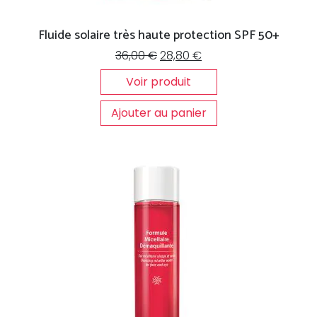
Fluide solaire très haute protection SPF 50+
Le
Le
36,00
€
28,80
€
prix
prix
Voir produit
initial
actuel
était :
est :
Ajouter au panier
36,00 €.
28,80 €.