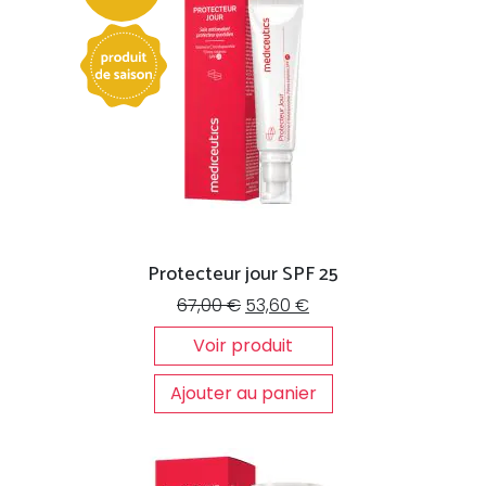
Protecteur jour SPF 25
Le
Le
67,00
€
53,60
€
prix
prix
Voir produit
initial
actuel
était :
est :
Ajouter au panier
67,00 €.
53,60 €.