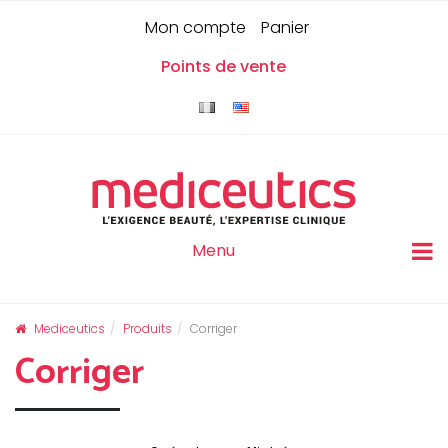
Skip
Panneau de gestion des cookies
0
Mon compte
Panier
to
content
Points de vente
Menu
Mediceutics
Produits
Corriger
Corriger