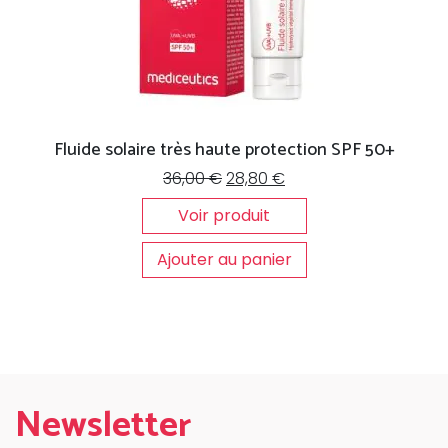
Fluide solaire très haute protection SPF 50+
Le
Le
36,00
€
28,80
€
prix
prix
Voir produit
initial
actuel
était :
est :
Ajouter au panier
36,00 €.
28,80 €.
Newsletter