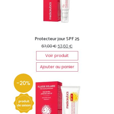
Protecteur jour SPF 25
Le
Le
67,00
€
53,60
€
prix
prix
Voir produit
initial
actuel
était :
est :
Ajouter au panier
67,00 €.
53,60 €.
-20%