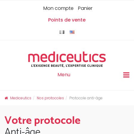
Skip
Panneau de gestion des cookies
0
Mon compte
Panier
to
content
Points de vente
Menu
Mediceutics
Nos protocoles
Protocole anti-âge
Votre protocole
Anti-âge