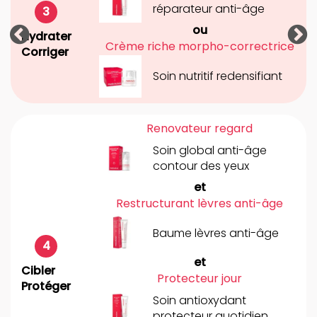
réparateur anti-âge
ou
Previous
N
Hydrater
Crème riche morpho-correctrice
Corriger
Soin nutritif redensifiant
Renovateur regard
Soin global anti-âge
contour des yeux
et
Restructurant lèvres anti-âge
Baume lèvres anti-âge
et
Cibler
Protecteur jour
Protéger
Soin antioxydant
protecteur quotidien