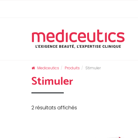
Skip
Panneau de gestion des cookies
to
content
Mediceutics
Produits
Stimuler
Stimuler
2 résultats affichés