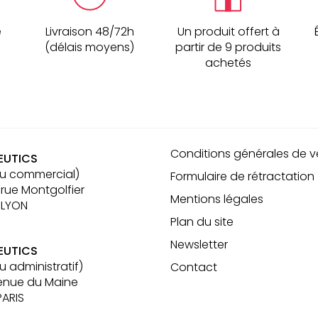
é
Livraison 48/72h
Un produit offert à
(délais moyens)
partir de 9 produits
achetés
Conditions générales de v
EUTICS
u commercial)
Formulaire de rétractation
 rue Montgolfier
Mentions légales
 LYON
Plan du site
Newsletter
EUTICS
u administratif)
Contact
enue du Maine
PARIS