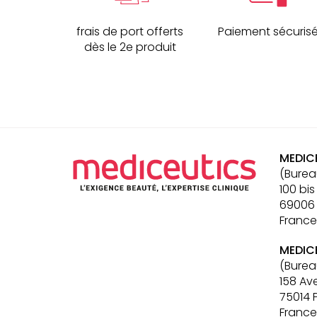
frais de port offerts
Paiement sécuris
dès le 2e produit
Navigation
secondaire
MEDIC
(Burea
100 bis
69006
France
MEDIC
(Burea
158 Av
75014 
France