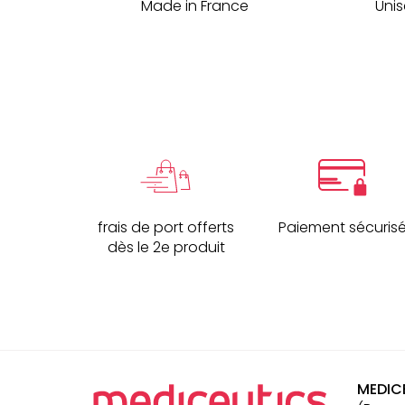
Made in France
Uni
frais de port offerts
Paiement sécuris
dès le 2e produit
Navigation
secondaire
MEDIC