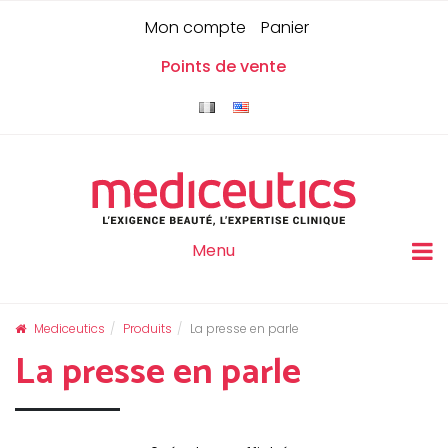
Skip
Panneau de gestion des cookies
0
Mon compte
Panier
to
content
Points de vente
Menu
Mediceutics
Produits
La presse en parle
La presse en parle